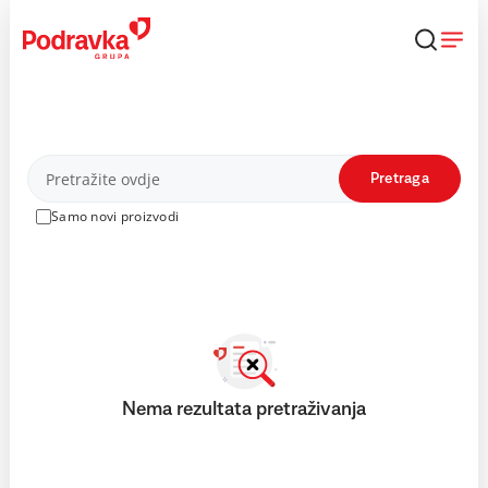
Skip
to
content
Proizvodi
Pretraga
Samo novi proizvodi
Nema rezultata pretraživanja