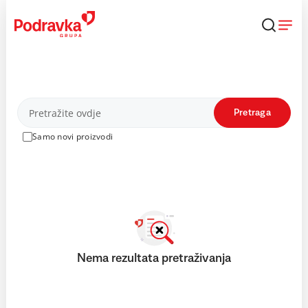
Skip
to
content
Proizvodi
Pretraga
Samo novi proizvodi
Nema rezultata pretraživanja