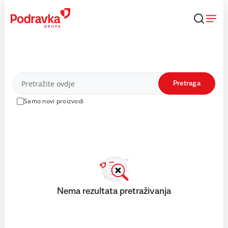
Skip
to
content
Proizvodi
Pretraga
Samo novi proizvodi
Nema rezultata pretraživanja