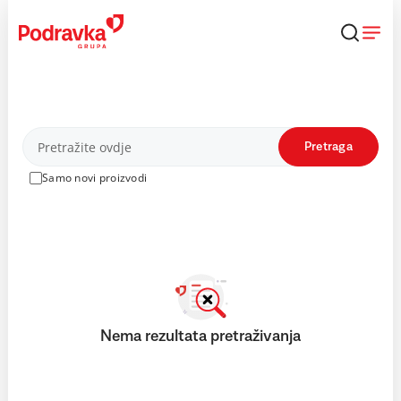
Skip
to
content
Proizvodi
Pretraga
Samo novi proizvodi
Nema rezultata pretraživanja