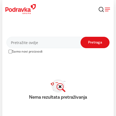
Skip
to
content
Proizvodi
Pretraga
Samo novi proizvodi
Nema rezultata pretraživanja