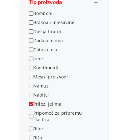
Tip proizvoda
Bomboni
Brašna i mješavine
Dječja hrana
Dodaci jelima
Gotova jela
Juhe
Kondimenti
Mesni proizvodi
Namazi
Napitci
Prilozi jelima
Pripomoć za pripremu
slastica
Ribe
Riža