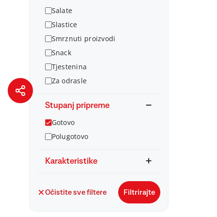
Salate
Slastice
Smrznuti proizvodi
Snack
Tjestenina
Za odrasle
Stupanj pripreme
Gotovo
Polugotovo
Karakteristike
Očistite sve filtere
Filtrirajte