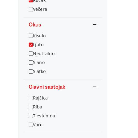
Ručak
Večera
Okus
Kiselo
Ljuto
Neutralno
Slano
Slatko
Glavni sastojak
Rajčica
Riba
Tjestenina
Voće