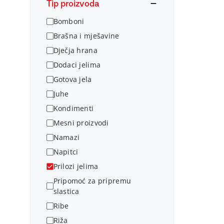
Tip proizvoda
Bomboni
Brašna i mješavine
Dječja hrana
Dodaci jelima
Gotova jela
Juhe
Kondimenti
Mesni proizvodi
Namazi
Napitci
Prilozi jelima
Pripomoć za pripremu
slastica
Ribe
Riža