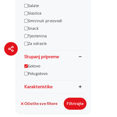
Salate
Slastice
Smrznuti proizvodi
Snack
Tjestenina
Za odrasle
Stupanj pripreme
Gotovo
Polugotovo
Karakteristike
Očistite sve filtere
Filtrirajte