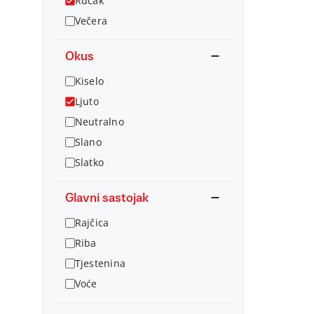
Ručak
Večera
Okus
Kiselo
Ljuto
Neutralno
Slano
Slatko
Glavni sastojak
Rajčica
Riba
Tjestenina
Voće