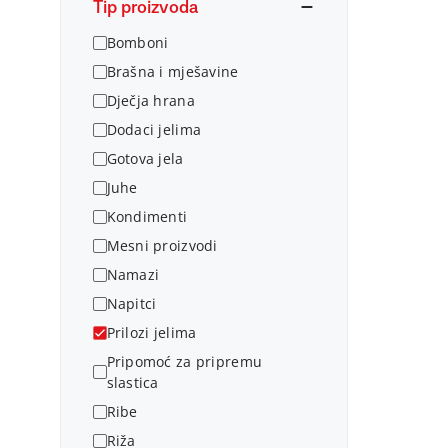
Tip proizvoda
Bomboni
Brašna i mješavine
Dječja hrana
Dodaci jelima
Gotova jela
Juhe
Kondimenti
Mesni proizvodi
Namazi
Napitci
Prilozi jelima
Pripomoć za pripremu
slastica
Ribe
Riža