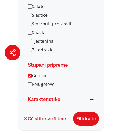
Salate
Slastice
Smrznuti proizvodi
Snack
Tjestenina
Za odrasle
Stupanj pripreme
Gotovo
Polugotovo
Karakteristike
Očistite sve filtere
Filtrirajte