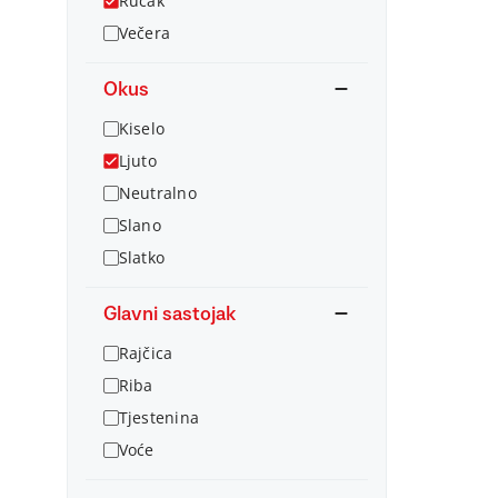
Ručak
Večera
Okus
Kiselo
Ljuto
Neutralno
Slano
Slatko
Glavni sastojak
Rajčica
Riba
Tjestenina
Voće