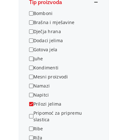
Tip proizvoda
Bomboni
Brašna i mješavine
Dječja hrana
Dodaci jelima
Gotova jela
Juhe
Kondimenti
Mesni proizvodi
Namazi
Napitci
Prilozi jelima
Pripomoć za pripremu
slastica
Ribe
Riža