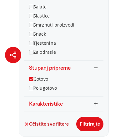
Salate
Slastice
Smrznuti proizvodi
Snack
Tjestenina
Za odrasle
Stupanj pripreme
Gotovo
Polugotovo
Karakteristike
Očistite sve filtere
Filtrirajte