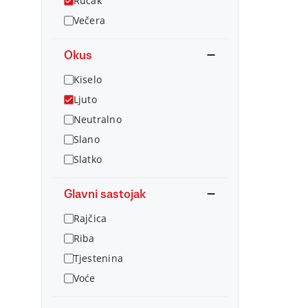
Ručak
Večera
Okus
Kiselo
Ljuto
Neutralno
Slano
Slatko
Glavni sastojak
Rajčica
Riba
Tjestenina
Voće