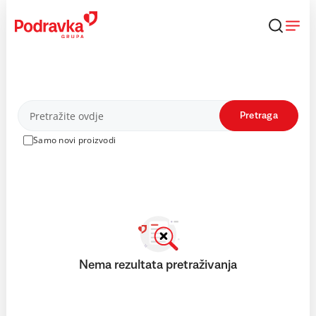
Skip
to
content
Proizvodi
Pretraga
Samo novi proizvodi
Nema rezultata pretraživanja