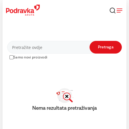
Skip
to
content
Proizvodi
Pretraga
Samo novi proizvodi
Nema rezultata pretraživanja