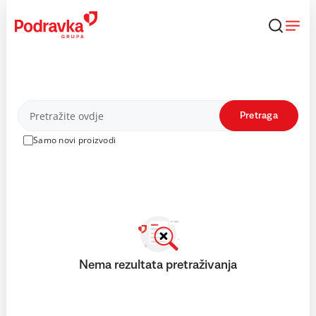
Skip
to
content
Proizvodi
Pretraga
Samo novi proizvodi
Nema rezultata pretraživanja