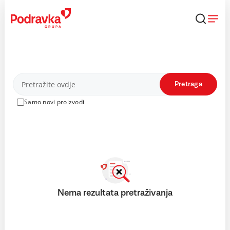
Skip
to
content
Proizvodi
Pretraga
Samo novi proizvodi
Nema rezultata pretraživanja