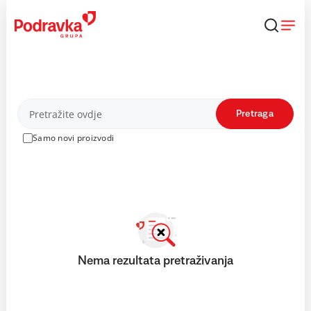
Skip
to
content
Proizvodi
Pretraga
Samo novi proizvodi
Nema rezultata pretraživanja