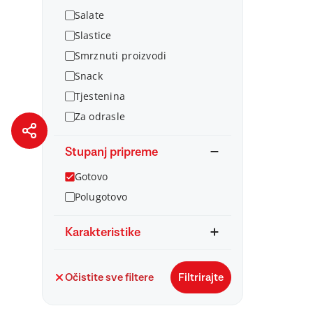
Salate
Slastice
Smrznuti proizvodi
Snack
Tjestenina
Za odrasle
Stupanj pripreme
Gotovo
Polugotovo
Karakteristike
Očistite sve filtere
Filtrirajte