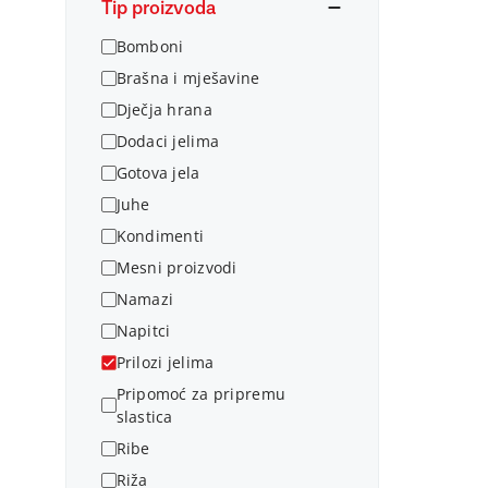
Tip proizvoda
Bomboni
Brašna i mješavine
Dječja hrana
Dodaci jelima
Gotova jela
Juhe
Kondimenti
Mesni proizvodi
Namazi
Napitci
Prilozi jelima
Pripomoć za pripremu
slastica
Ribe
Riža