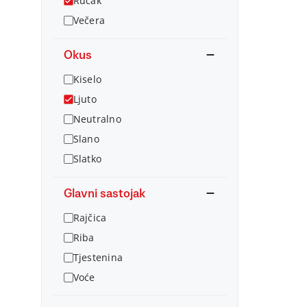
Ručak
Večera
Okus
Kiselo
Ljuto
Neutralno
Slano
Slatko
Glavni sastojak
Rajčica
Riba
Tjestenina
Voće