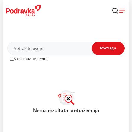
Skip
to
content
Proizvodi
Pretraga
Samo novi proizvodi
Nema rezultata pretraživanja