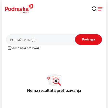
Skip
to
content
Proizvodi
Pretraga
Samo novi proizvodi
Nema rezultata pretraživanja