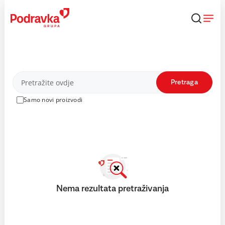
Skip
to
content
Proizvodi
Pretraga
Samo novi proizvodi
Nema rezultata pretraživanja