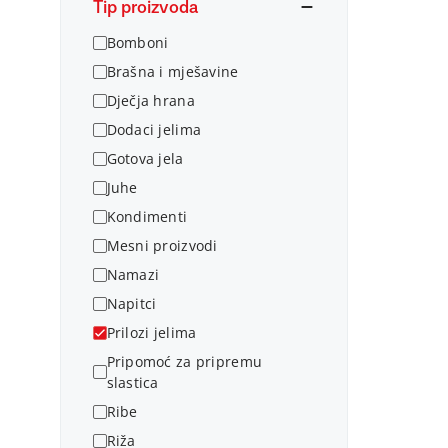
Tip proizvoda
Bomboni
Brašna i mješavine
Dječja hrana
Dodaci jelima
Gotova jela
Juhe
Kondimenti
Mesni proizvodi
Namazi
Napitci
Prilozi jelima
Pripomoć za pripremu
slastica
Ribe
Riža