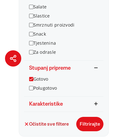
Salate
Slastice
Smrznuti proizvodi
Snack
Tjestenina
Za odrasle
Stupanj pripreme
Gotovo
Polugotovo
Karakteristike
Očistite sve filtere
Filtrirajte