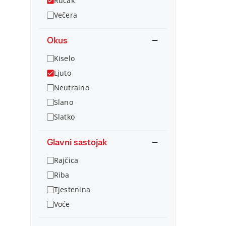
Ručak
Večera
Okus
Kiselo
Ljuto
Neutralno
Slano
Slatko
Glavni sastojak
Rajčica
Riba
Tjestenina
Voće