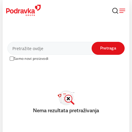
Skip
to
content
Proizvodi
Pretraga
Samo novi proizvodi
Nema rezultata pretraživanja