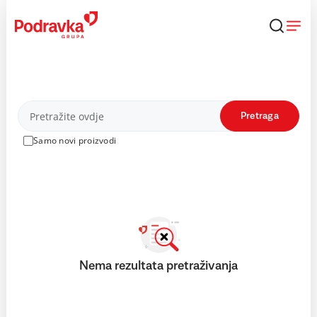
Skip
to
content
Proizvodi
Pretraga
Samo novi proizvodi
Nema rezultata pretraživanja