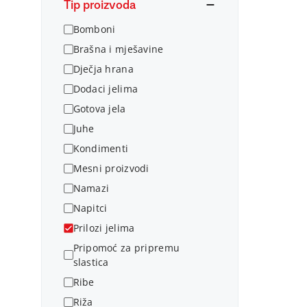
Tip proizvoda
Bomboni
Brašna i mješavine
Dječja hrana
Dodaci jelima
Gotova jela
Juhe
Kondimenti
Mesni proizvodi
Namazi
Napitci
Prilozi jelima
Pripomoć za pripremu
slastica
Ribe
Riža