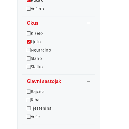
Ručak
Večera
Okus
Kiselo
Ljuto
Neutralno
Slano
Slatko
Glavni sastojak
Rajčica
Riba
Tjestenina
Voće