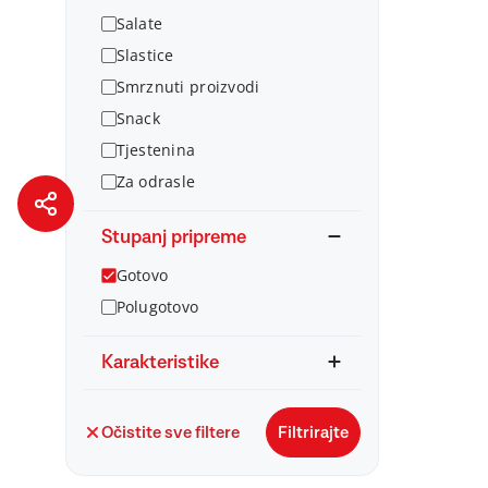
Salate
Slastice
Smrznuti proizvodi
Snack
Tjestenina
Za odrasle
Stupanj pripreme
Gotovo
Polugotovo
Karakteristike
Očistite sve filtere
Filtrirajte