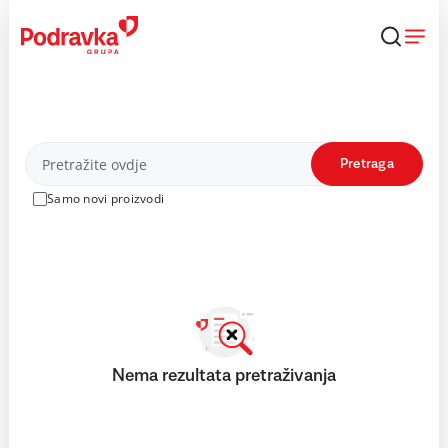
Skip
to
content
Proizvodi
Pretraga
Samo novi proizvodi
Nema rezultata pretraživanja