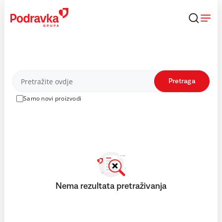
Skip
to
content
Proizvodi
Pretraga
Samo novi proizvodi
Nema rezultata pretraživanja