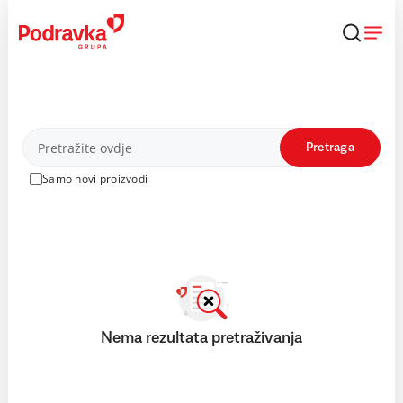
Skip
to
content
Proizvodi
Pretraga
Samo novi proizvodi
Nema rezultata pretraživanja