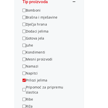
Tip proizvoda
Bomboni
Brašna i mješavine
Dječja hrana
Dodaci jelima
Gotova jela
Juhe
Kondimenti
Mesni proizvodi
Namazi
Napitci
Prilozi jelima
Pripomoć za pripremu
slastica
Ribe
Riža