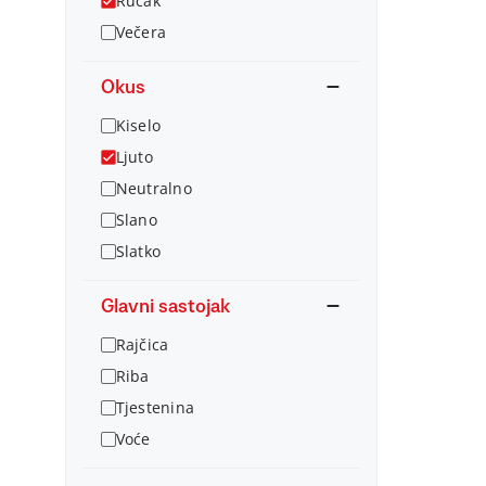
Ručak
Večera
Okus
Kiselo
Ljuto
Neutralno
Slano
Slatko
Glavni sastojak
Rajčica
Riba
Tjestenina
Voće