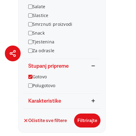
Salate
Slastice
Smrznuti proizvodi
Snack
Tjestenina
Za odrasle
Stupanj pripreme
Gotovo
Polugotovo
Karakteristike
Očistite sve filtere
Filtrirajte