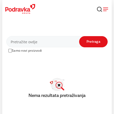
Skip
to
content
Proizvodi
Pretraga
Samo novi proizvodi
Nema rezultata pretraživanja