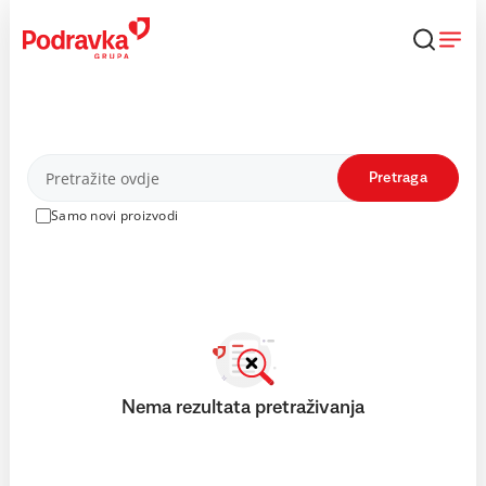
Skip
to
content
Proizvodi
Pretraga
Samo novi proizvodi
Nema rezultata pretraživanja