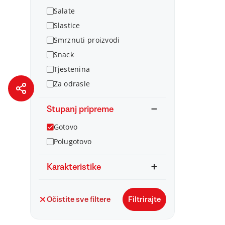
Salate
Slastice
Smrznuti proizvodi
Snack
Tjestenina
Za odrasle
Stupanj pripreme
Gotovo
Polugotovo
Karakteristike
Očistite sve filtere
Filtrirajte