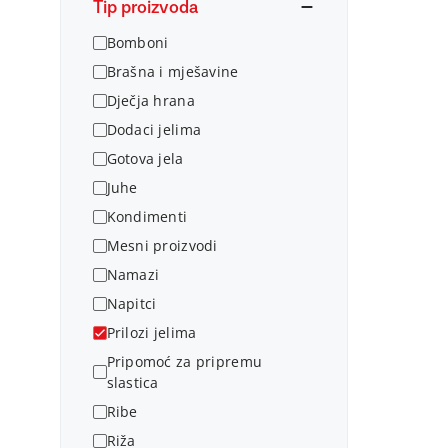
Tip proizvoda
Bomboni
Brašna i mješavine
Dječja hrana
Dodaci jelima
Gotova jela
Juhe
Kondimenti
Mesni proizvodi
Namazi
Napitci
Prilozi jelima
Pripomoć za pripremu
slastica
Ribe
Riža