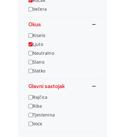
Ručak
Večera
Okus
Kiselo
Ljuto
Neutralno
Slano
Slatko
Glavni sastojak
Rajčica
Riba
Tjestenina
Voće