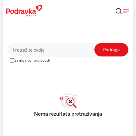
Skip
to
content
Proizvodi
Pretraga
Samo novi proizvodi
Nema rezultata pretraživanja