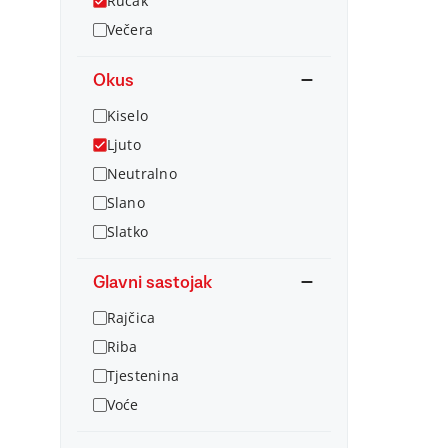
Ručak
Večera
Okus
Kiselo
Ljuto
Neutralno
Slano
Slatko
Glavni sastojak
Rajčica
Riba
Tjestenina
Voće