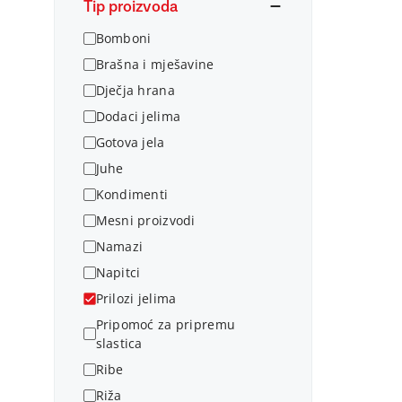
Tip proizvoda
Bomboni
Brašna i mješavine
Dječja hrana
Dodaci jelima
Gotova jela
Juhe
Kondimenti
Mesni proizvodi
Namazi
Napitci
Prilozi jelima
Pripomoć za pripremu
slastica
Ribe
Riža