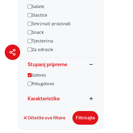
Salate
Slastice
Smrznuti proizvodi
Snack
Tjestenina
Za odrasle
Stupanj pripreme
Gotovo
Polugotovo
Karakteristike
Očistite sve filtere
Filtrirajte