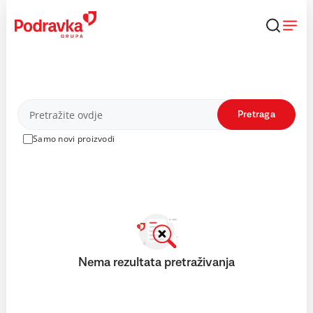
Skip
to
content
Proizvodi
Pretraga
Samo novi proizvodi
Nema rezultata pretraživanja