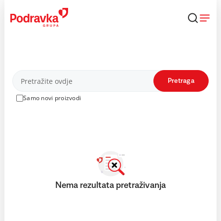
Skip
to
content
Proizvodi
Pretraga
Samo novi proizvodi
Nema rezultata pretraživanja