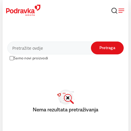
Skip
to
content
Proizvodi
Pretraga
Samo novi proizvodi
Nema rezultata pretraživanja