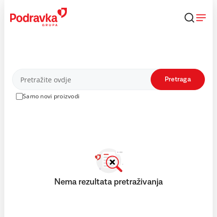
Skip
to
content
Proizvodi
Pretraga
Samo novi proizvodi
Nema rezultata pretraživanja