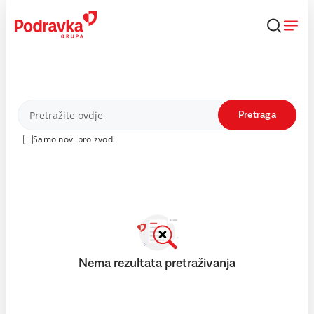
Skip
to
content
Proizvodi
Pretraga
Samo novi proizvodi
Nema rezultata pretraživanja