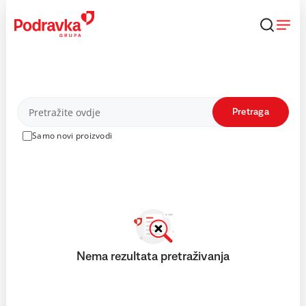
Skip
to
content
Proizvodi
Pretraga
Samo novi proizvodi
Nema rezultata pretraživanja