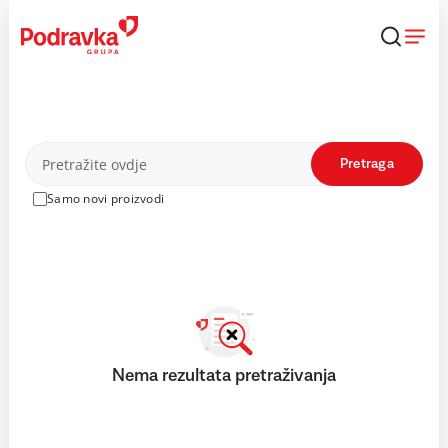
Skip
to
content
Proizvodi
Pretraga
Samo novi proizvodi
Nema rezultata pretraživanja