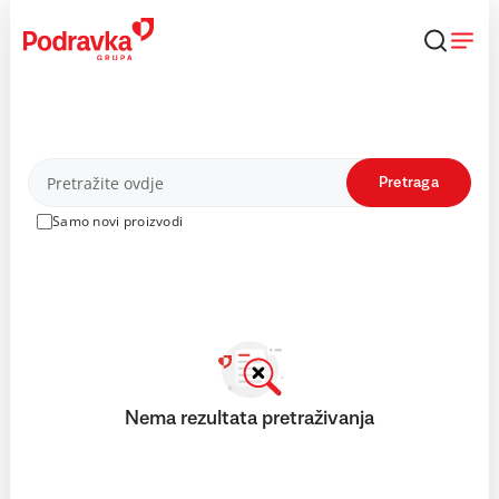
Skip
to
content
Proizvodi
Pretraga
Samo novi proizvodi
Nema rezultata pretraživanja