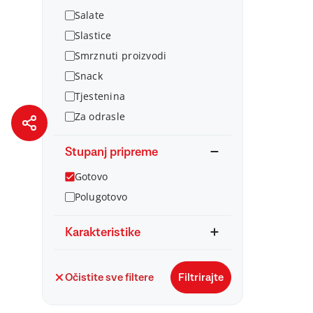
Salate
Slastice
Smrznuti proizvodi
Snack
Tjestenina
Za odrasle
Stupanj pripreme
Gotovo
Polugotovo
Karakteristike
Očistite sve filtere
Filtrirajte