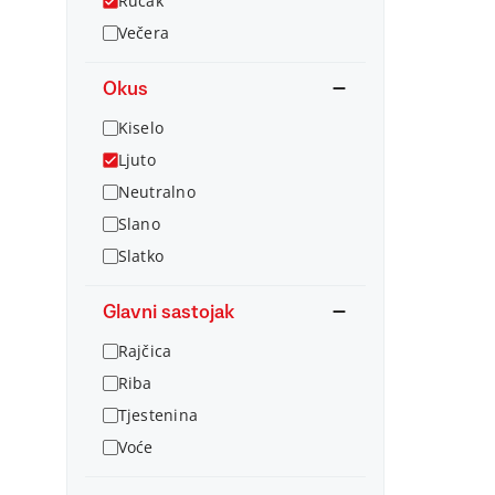
Ručak
Večera
Okus
Kiselo
Ljuto
Neutralno
Slano
Slatko
Glavni sastojak
Rajčica
Riba
Tjestenina
Voće