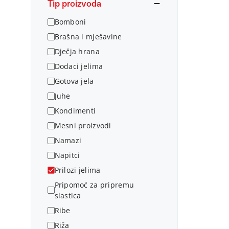
Tip proizvoda
Bomboni
Brašna i mješavine
Dječja hrana
Dodaci jelima
Gotova jela
Juhe
Kondimenti
Mesni proizvodi
Namazi
Napitci
Prilozi jelima
Pripomoć za pripremu
slastica
Ribe
Riža