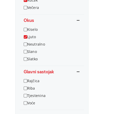
Ručak
Večera
Okus
Kiselo
Ljuto
Neutralno
Slano
Slatko
Glavni sastojak
Rajčica
Riba
Tjestenina
Voće