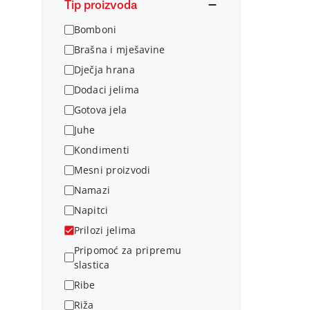
Tip proizvoda
Bomboni
Brašna i mješavine
Dječja hrana
Dodaci jelima
Gotova jela
Juhe
Kondimenti
Mesni proizvodi
Namazi
Napitci
Prilozi jelima
Pripomoć za pripremu
slastica
Ribe
Riža