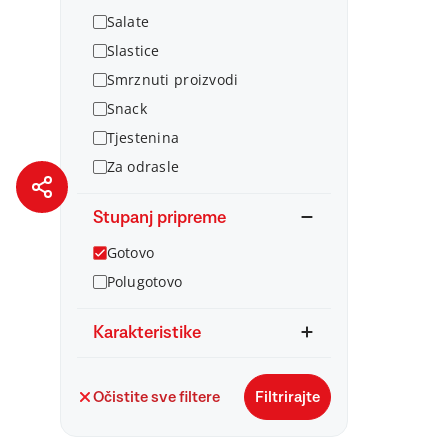
Salate
Slastice
Smrznuti proizvodi
Snack
Tjestenina
Za odrasle
Stupanj pripreme
Gotovo
Polugotovo
Karakteristike
Očistite sve filtere
Filtrirajte