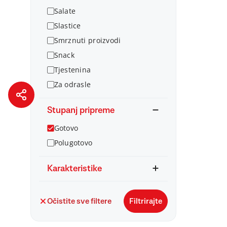
Salate
Slastice
Smrznuti proizvodi
Snack
Tjestenina
Za odrasle
Stupanj pripreme
Gotovo
Polugotovo
Karakteristike
Očistite sve filtere
Filtrirajte