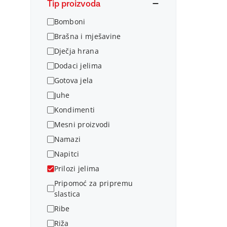
Tip proizvoda
Bomboni
Brašna i mješavine
Dječja hrana
Dodaci jelima
Gotova jela
Juhe
Kondimenti
Mesni proizvodi
Namazi
Napitci
Prilozi jelima
Pripomoć za pripremu
slastica
Ribe
Riža