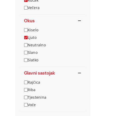
Ručak
Večera
Okus
Kiselo
Ljuto
Neutralno
Slano
Slatko
Glavni sastojak
Rajčica
Riba
Tjestenina
Voće