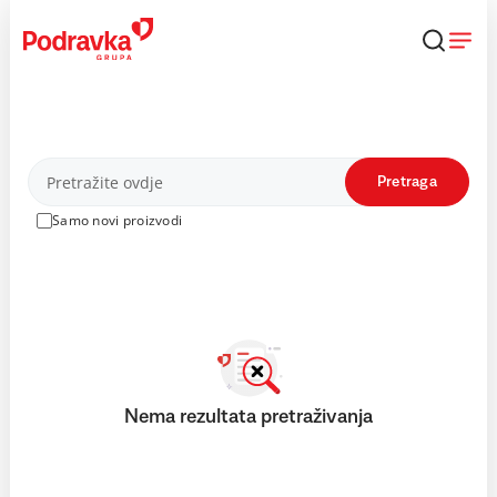
Skip
to
content
Proizvodi
Pretraga
Samo novi proizvodi
Nema rezultata pretraživanja