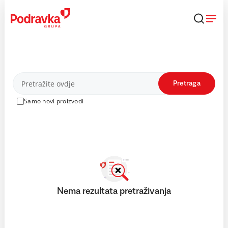
Skip
to
content
Proizvodi
Pretraga
Samo novi proizvodi
Nema rezultata pretraživanja