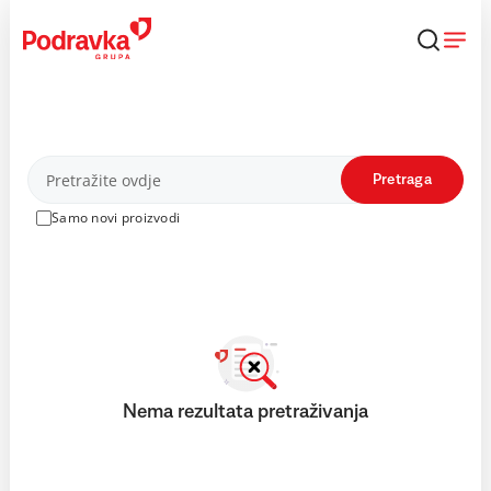
Skip
to
content
Proizvodi
Pretraga
Samo novi proizvodi
Nema rezultata pretraživanja