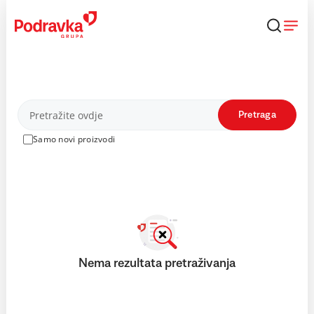
Skip
to
content
Proizvodi
Pretraga
Samo novi proizvodi
Nema rezultata pretraživanja