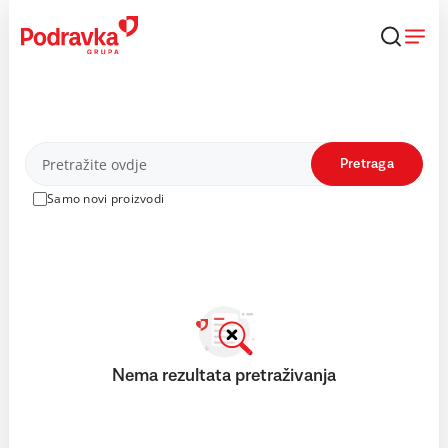
Skip
to
content
Proizvodi
Pretraga
Samo novi proizvodi
Nema rezultata pretraživanja