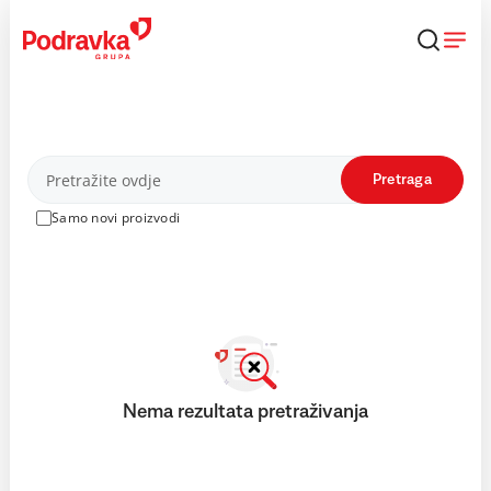
Skip
to
content
Proizvodi
Pretraga
Samo novi proizvodi
Nema rezultata pretraživanja