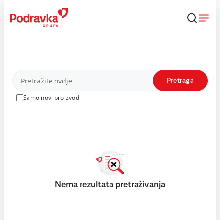
Skip
to
content
Proizvodi
Pretraga
Samo novi proizvodi
Nema rezultata pretraživanja