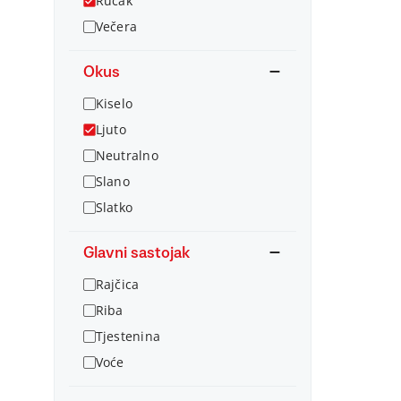
Ručak
Večera
Okus
Kiselo
Ljuto
Neutralno
Slano
Slatko
Glavni sastojak
Rajčica
Riba
Tjestenina
Voće