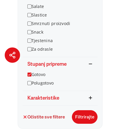
Salate
Slastice
Smrznuti proizvodi
Snack
Tjestenina
Za odrasle
Stupanj pripreme
Gotovo
Polugotovo
Karakteristike
Očistite sve filtere
Filtrirajte