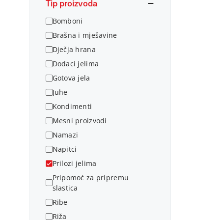
Tip proizvoda
Bomboni
Brašna i mješavine
Dječja hrana
Dodaci jelima
Gotova jela
Juhe
Kondimenti
Mesni proizvodi
Namazi
Napitci
Prilozi jelima
Pripomoć za pripremu
slastica
Ribe
Riža